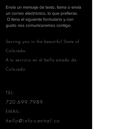
Envía un mensaje de texto, llama o envía
un correo electrónico, lo que prefieras.
O llena el siguiente formulario y con
gusto nos comunicaremos contigo.
Serving you in the beautiful State of
Colorado.
A tu servicio en el bello estado de
Colorado.
TEL:
720.699.7989
EMAIL:
hello@info-central.co