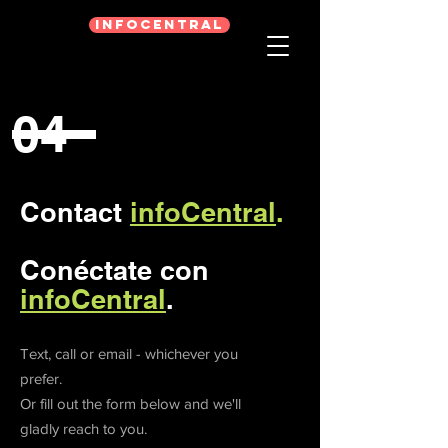
infoCentral
04
Contact
infoCentral
.
Conéctate con
infoCentral
.
Text, call or email - whichever you
prefer.
Or fill out the form below and we'll
gladly reach to you.